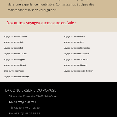
vivre une expérience inoubliable. Contactez nos équipes dès
maintenant et laissez-vous guider !
Nos autres voyages sur mesure en Asie :
Voyage sur mesure Thaïlande
Voyage sur mesure Chine
Voyage sur mesure Inde
Voyage sur mesure Laos
Voyage sur mesure Bali
Voyage sur mesure Kirghizistan
Voyage sur mesure Sri Lanka
Voyage sur mesure Kazakhstan
Voyage sur mesure Japon
Voyage sur mesure Tadjikistan
Voyage sur mesure Birmanie
Voyage sur mesure Bhoutan
Circuit sur mesure Malaisie
Voyage sur mesure en Ouzbékistan
Voyage sur mesure Cambodge
LA CONCIERGERIE DU VOYAGE
54 rue des Entrepôts 93400 Saint-Ouen
Nous envoyer un mail
Tél. +33 (0)1 49 21 55 80
Fax. +33 (0)1 49 21 55 89