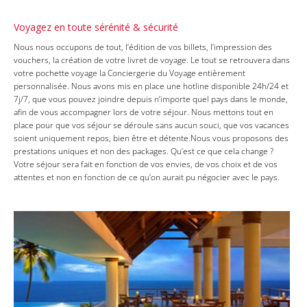
Voyagez en toute sérénité & sécurité
Nous nous occupons de tout, l’édition de vos billets, l’impression des
vouchers, la création de votre livret de voyage. Le tout se retrouvera dans
votre pochette voyage la Conciergerie du Voyage entièrement
personnalisée. Nous avons mis en place une hotline disponible 24h/24 et
7j/7, que vous pouvez joindre depuis n’importe quel pays dans le monde,
afin de vous accompagner lors de votre séjour. Nous mettons tout en
place pour que vos séjour se déroule sans aucun souci, que vos vacances
soient uniquement repos, bien être et détente.Nous vous proposons des
prestations uniques et non des packages. Qu’est ce que cela change ?
Votre séjour sera fait en fonction de vos envies, de vos choix et de vos
attentes et non en fonction de ce qu’on aurait pu négocier avec le pays.