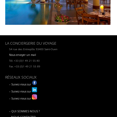
LA CONCIERGERIE DU VOYAGE
54 rue des Entrepôts 93400 Saint-Ouen
Nous envoyer un mail
Tél. +33 (0)1 49 21 55 80
Fax. +33 (0)1 49 21 55 89
RÉSEAUX SOCIAUX
– Suivez-nous sur
– Suivez-nous sur
– Suivez-nous sur
– QUI SOMMES NOUS ?
– NOUS CONTACTER