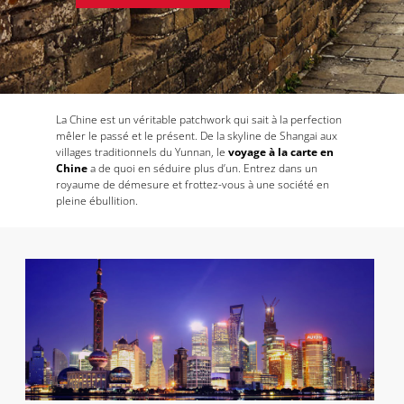
La Chine est un véritable patchwork qui sait à la perfection
mêler le passé et le présent. De la skyline de Shangai aux
villages traditionnels du Yunnan, le
voyage à la carte en
Chine
a de quoi en séduire plus d’un. Entrez dans un
royaume de démesure et frottez-vous à une société en
pleine ébullition.