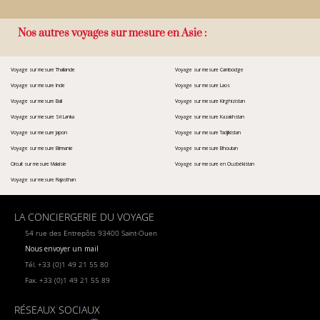
Nos autres voyages sur mesure en Asie :
Voyage sur mesure Thaïlande
Voyage sur mesure Cambodge
Voyage sur mesure Inde
Voyage sur mesure Laos
Voyage sur mesure Bali
Voyage sur mesure Kirghizistan
Voyage sur mesure Sri Lanka
Voyage sur mesure Kazakhstan
Voyage sur mesure Japon
Voyage sur mesure Tadjikistan
Voyage sur mesure Birmanie
Voyage sur mesure Bhoutan
Circuit sur mesure Malaisie
Voyage sur mesure en Ouzbékistan
Voyage sur mesure Rajasthan
LA CONCIERGERIE DU VOYAGE
54 rue des Entrepôts 93400 Saint-Ouen
Nous envoyer un mail
Tél. +33 (0)1 49 21 55 80
Fax. +33 (0)1 49 21 55 89
RÉSEAUX SOCIAUX