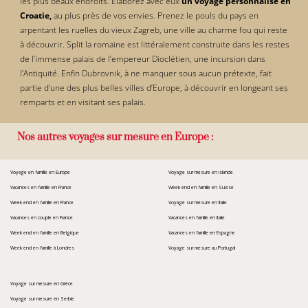
les plus beaux endroits. Élaborez avec eux
un voyage personnalisé en
Croatie,
au plus près de vos envies. Prenez le pouls du pays en
arpentant les ruelles du vieux Zagreb, une ville au charme fou qui reste
à découvrir. Split la romaine est littéralement construite dans les restes
de l’immense palais de l’empereur Dioclétien, une incursion dans
l’Antiquité. Enfin Dubrovnik, à ne manquer sous aucun prétexte, fait
partie d’une des plus belles villes d’Europe, à découvrir en longeant ses
remparts et en visitant ses palais.
Nos autres voyages sur mesure en Europe :
Voyage en famille en Europe
Voyage sur mesure en Islande
Vacances en famille en France
Week end en famille en Suisse
Week end en famille en France
Voyage sur mesure en Italie
Vacances en couple en France
Vacances en famille en Italie
Week end en famille en Belgique
Vacances en famille en Espagne
Week end en famille à Londres
Voyage sur mesure au Portugal
Voyage sur mesure en Grèce
Voyage sur mesure en Serbie